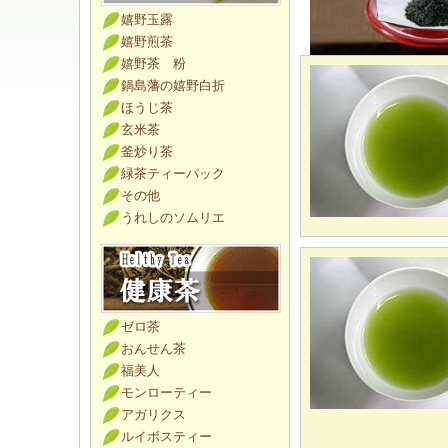
嬉野玉露
嬉野煎茶
嬉野茶 粉
鍋島藩の嬉野白折
ほうじ茶
玄米茶
釜炒り茶
緑茶ティーパック
その他
うれしのソムリエ
ゼロ茶
おんせん茶
福美人
モンローティー
アガリクス
ルイボスティー