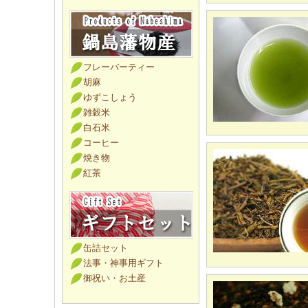
フレーバーティー
胡麻
ゆずこしょう
雑穀米
白石米
コーヒー
焼き物
紅茶
缶詰セット
法事・神事用ギフト
御祝い・お土産