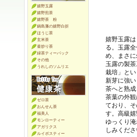
嬉野玉露
嬉野煎茶
嬉野茶 粉
鍋島藩の嬉野白折
ほうじ茶
嬉野玉露は
玄米茶
釜炒り茶
る。玉露全
緑茶ティーパック
め、まさに
その他
玉露の製茶
うれしのソムリエ
栽培」とい
新芽に強い
茶へと熟成
茶葉の外観
ゼロ茶
ており、そ
おんせん茶
す。高級嬉
福美人
モンローティー
ゆっくり淹
アガリクス
しみくださ
ルイボスティー