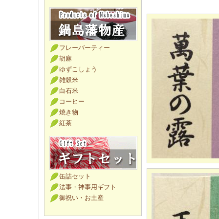
フレーバーティー
胡麻
ゆずこしょう
雑穀米
白石米
コーヒー
焼き物
紅茶
缶詰セット
法事・神事用ギフト
御祝い・お土産