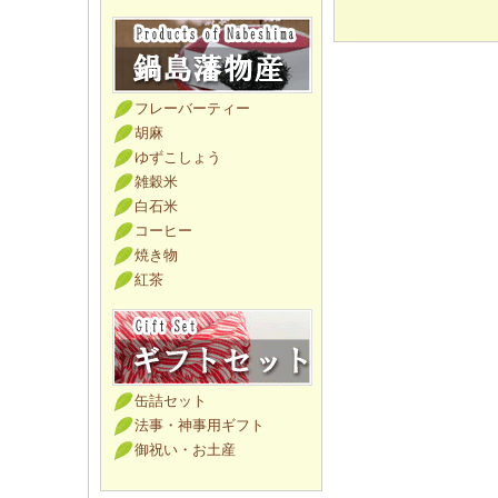
フレーバーティー
胡麻
ゆずこしょう
雑穀米
白石米
コーヒー
焼き物
紅茶
缶詰セット
法事・神事用ギフト
御祝い・お土産