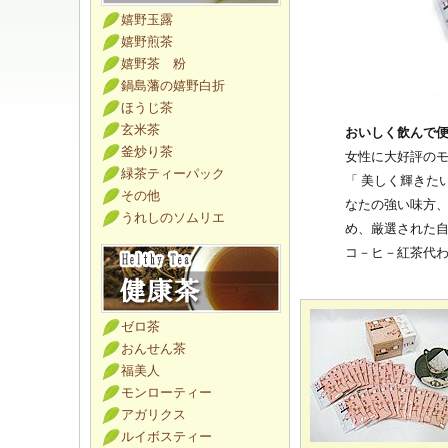
嬉野玉露
嬉野煎茶
嬉野茶 粉
鍋島藩の嬉野白折
ほうじ茶
玄米茶
おいしく飲んで
釜炒り茶
女性に大好評の
緑茶ティーパック
「 美しく輝きた
その他
なたの強い味方
うれしのソムリエ
め、厳選された
コ－ヒ－紅茶代わ
ゼロ茶
おんせん茶
福美人
モンローティー
アガリクス
ルイボスティー