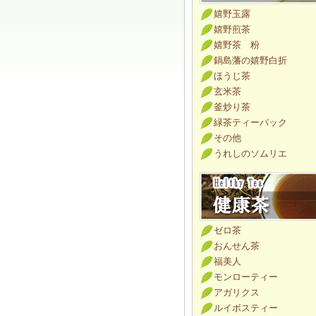
嬉野玉露
嬉野煎茶
嬉野茶 粉
鍋島藩の嬉野白折
ほうじ茶
玄米茶
釜炒り茶
緑茶ティーパック
その他
うれしのソムリエ
ゼロ茶
おんせん茶
福美人
モンローティー
アガリクス
ルイボスティー