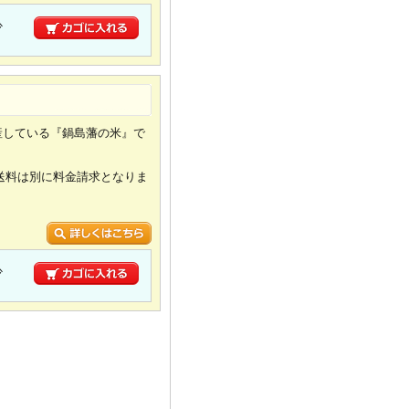
少
産している『鍋島藩の米』で
送料は別に料金請求となりま
少