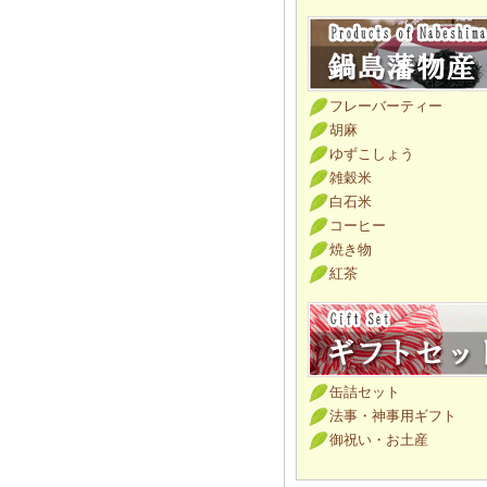
フレーバーティー
胡麻
ゆずこしょう
雑穀米
白石米
コーヒー
焼き物
紅茶
缶詰セット
法事・神事用ギフト
御祝い・お土産