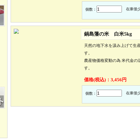
在庫僅
個数：
鍋島藩の米 白米5kg
天然の地下水を汲み上げて生
す。
農産物価格変動の為 米代金の
す。
価格(税込)：
3,456円
在庫僅
個数：