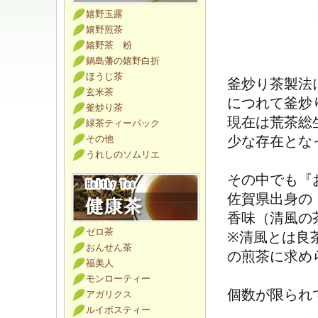
嬉野玉露
嬉野煎茶
嬉野茶 粉
鍋島藩の嬉野白折
ほうじ茶
釜炒り茶製法
玄米茶
につれて釜炒
釜炒り茶
現在は荒茶総
緑茶ティーパック
その他
少な存在とな
うれしのソムリエ
その中でも『
佐賀県出身の
香味（清風の
ゼロ茶
※清風とは良
おんせん茶
の煎茶に求め
福美人
モンローティー
個数が限られ
アガリクス
ルイボスティー