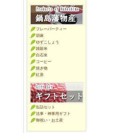
フレーバーティー
胡麻
ゆずこしょう
雑穀米
白石米
コーヒー
焼き物
紅茶
缶詰セット
法事・神事用ギフト
御祝い・お土産