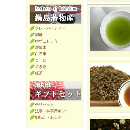
フレーバーティー
胡麻
ゆずこしょう
雑穀米
白石米
コーヒー
焼き物
紅茶
缶詰セット
法事・神事用ギフト
御祝い・お土産