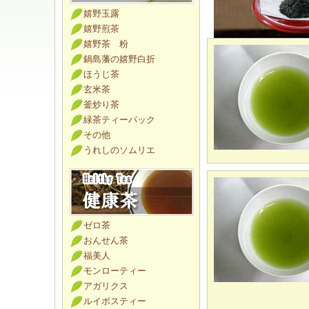
嬉野玉露
嬉野煎茶
嬉野茶 粉
鍋島藩の嬉野白折
ほうじ茶
玄米茶
釜炒り茶
緑茶ティーパック
その他
うれしのソムリエ
ゼロ茶
おんせん茶
福美人
モンローティー
アガリクス
ルイボスティー