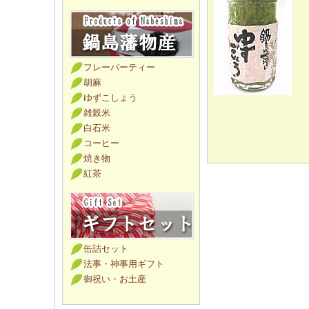
フレーバーティー
胡麻
ゆずこしょう
雑穀米
白石米
コーヒー
焼き物
紅茶
缶詰セット
法事・神事用ギフト
御祝い・お土産