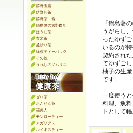
嬉野玉露
嬉野煎茶
嬉野茶 粉
『鍋島藩の
鍋島藩の嬉野白折
うがらし、
ほうじ茶
ったゆずご
玄米茶
釜炒り茶
いるのが特
緑茶ティーパック
契約された
その他
てゆずごし
うれしのソムリエ
柚子の生産
です。
一度使うと
ゼロ茶
料理、魚料
おんせん茶
福美人
トとして幅
モンローティー
アガリクス
ルイボスティー