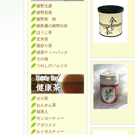
嬉野玉露
嬉野煎茶
嬉野茶 粉
鍋島藩の嬉野白折
ほうじ茶
玄米茶
釜炒り茶
緑茶ティーパック
その他
うれしのソムリエ
ゼロ茶
おんせん茶
福美人
モンローティー
アガリクス
ルイボスティー