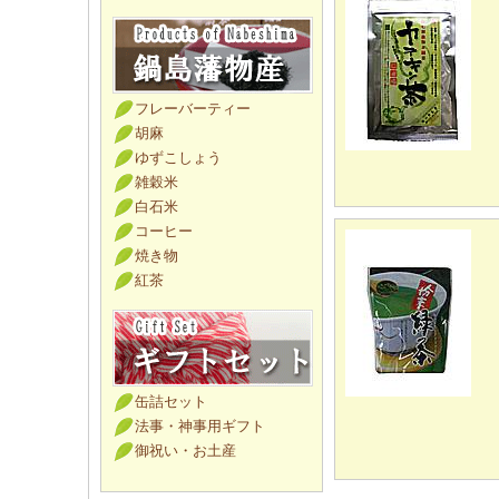
フレーバーティー
胡麻
ゆずこしょう
雑穀米
白石米
コーヒー
焼き物
紅茶
缶詰セット
法事・神事用ギフト
御祝い・お土産