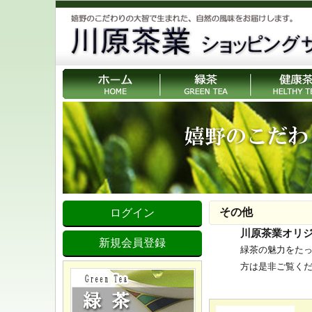
その他
ログイン
川原茶業オリ
新規会員登録
緑茶の魅力をた
方は是非ご覧く