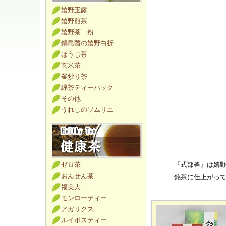
嬉野玉露
嬉野煎茶
嬉野茶 粉
鍋島藩の嬉野白折
ほうじ茶
玄米茶
釜炒り茶
緑茶ティーパック
その他
うれしのソムリエ
ゼロ茶
『式部釜』は嬉
おんせん茶
銘茶に仕上がっ
福美人
モンローティー
アガリクス
ルイボスティー