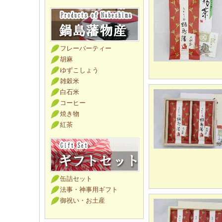
フレーバーティー
胡麻
ゆずこしょう
雑穀米
白石米
コーヒー
焼き物
紅茶
缶詰セット
法事・神事用ギフト
御祝い・お土産