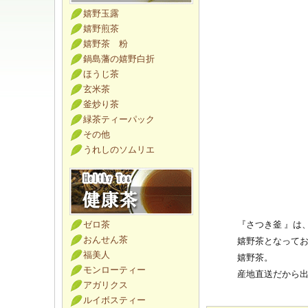
嬉野玉露
嬉野煎茶
嬉野茶 粉
鍋島藩の嬉野白折
ほうじ茶
玄米茶
釜炒り茶
緑茶ティーパック
その他
うれしのソムリエ
ゼロ茶
『さつき釜 』は
おんせん茶
嬉野茶となって
福美人
嬉野茶。
モンローティー
産地直送だから
アガリクス
ルイボスティー