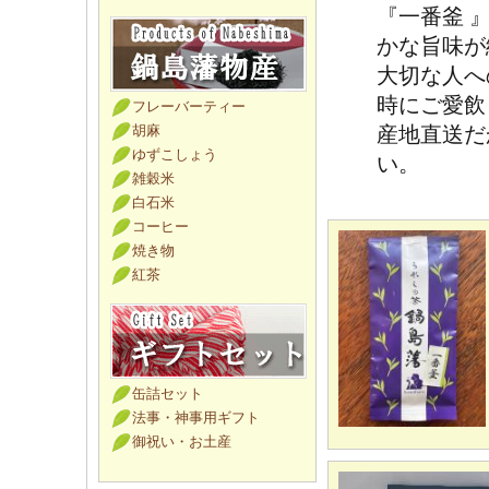
『一番釜 
かな旨味が
大切な人へ
時にご愛飲
フレーバーティー
胡麻
産地直送だ
ゆずこしょう
い。
雑穀米
白石米
コーヒー
焼き物
紅茶
缶詰セット
法事・神事用ギフト
御祝い・お土産