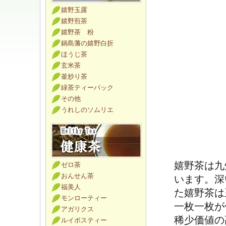
嬉野玉露
嬉野煎茶
嬉野茶 粉
鍋島藩の嬉野白折
ほうじ茶
玄米茶
釜炒り茶
緑茶ティーパック
その他
うれしのソムリエ
嬉野茶は九
ゼロ茶
おんせん茶
います。深
福美人
た嬉野茶は
モンローティー
一枚一枚が
アガリクス
稀少価値の
ルイボスティー