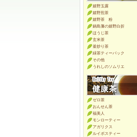
嬉野玉露
嬉野煎茶
嬉野茶 粉
鍋島藩の嬉野白折
ほうじ茶
玄米茶
釜炒り茶
緑茶ティーパック
その他
うれしのソムリエ
ゼロ茶
おんせん茶
福美人
モンローティー
アガリクス
ルイボスティー