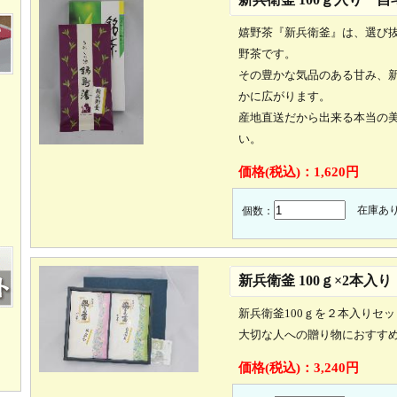
嬉野茶『新兵衛釜』は、選び
野茶です。
その豊かな気品のある甘み、
かに広がります。
産地直送だから出来る本当の
い。
価格(税込)：
1,620円
在庫あ
個数：
新兵衛釜 100ｇ×2本入
新兵衛釜100ｇを２本入りセ
大切な人への贈り物におすす
価格(税込)：
3,240円