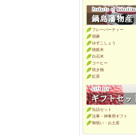
フレーバーティー
胡麻
ゆずこしょう
雑穀米
白石米
コーヒー
焼き物
紅茶
缶詰セット
法事・神事用ギフト
御祝い・お土産