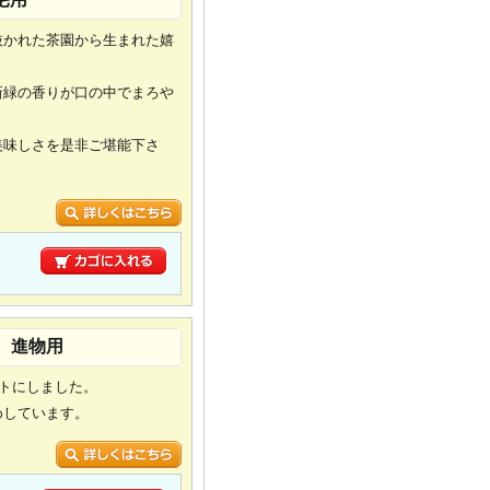
抜かれた茶園から生まれた嬉
新緑の香りが口の中でまろや
美味しさを是非ご堪能下さ
り
り 進物用
ットにしました。
めしています。