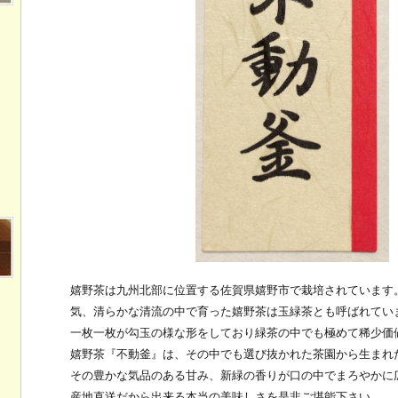
嬉野茶は九州北部に位置する佐賀県嬉野市で栽培されています
気、清らかな清流の中で育った嬉野茶は玉緑茶とも呼ばれてい
一枚一枚が勾玉の様な形をしており緑茶の中でも極めて稀少価
嬉野茶『不動釜』は、その中でも選び抜かれた茶園から生まれ
その豊かな気品のある甘み、新緑の香りが口の中でまろやかに
産地直送だから出来る本当の美味しさを是非ご堪能下さい。