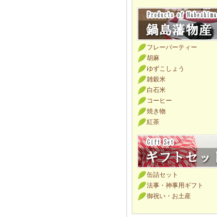
フレーバーティー
胡麻
ゆずこしょう
雑穀米
白石米
コーヒー
焼き物
紅茶
缶詰セット
法事・神事用ギフト
御祝い・お土産