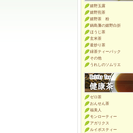
嬉野玉露
嬉野煎茶
嬉野茶 粉
鍋島藩の嬉野白折
ほうじ茶
玄米茶
釜炒り茶
緑茶ティーパック
その他
うれしのソムリエ
ゼロ茶
おんせん茶
福美人
モンローティー
アガリクス
ルイボスティー