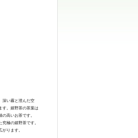
。深い霧と澄んだ空
ます。嬉野茶の茶葉は
値の高いお茶です。
た究極の嬉野茶です。
広がります。