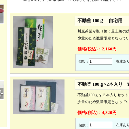
不動釜 100ｇ 自宅用
川原茶業が取り扱う最上級の
少量のため数量限定となって
価格(税込)：
2,160円
在庫あ
個数：
不動釜 100ｇ×2本入り
不動釜100ｇを２本入りセッ
少量のため数量限定となって
価格(税込)：
4,320円
在庫あ
個数：