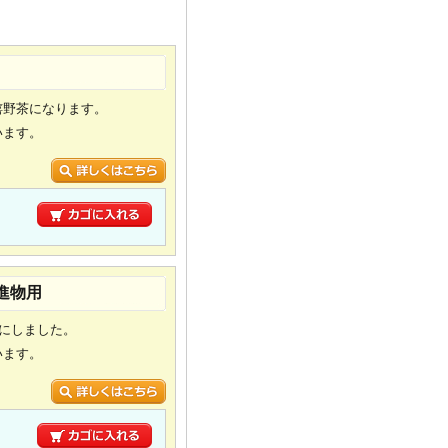
嬉野茶になります。
います。
り
 進物用
トにしました。
います。
り