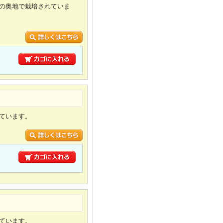
位の奥地で栽培されていま
り
っています。
り
っています。