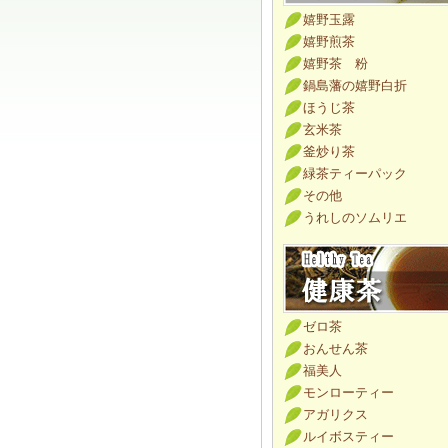
嬉野玉露
嬉野煎茶
嬉野茶 粉
鍋島藩の嬉野白折
ほうじ茶
玄米茶
釜炒り茶
緑茶ティーパック
その他
うれしのソムリエ
ゼロ茶
おんせん茶
福美人
モンローティー
アガリクス
ルイボスティー