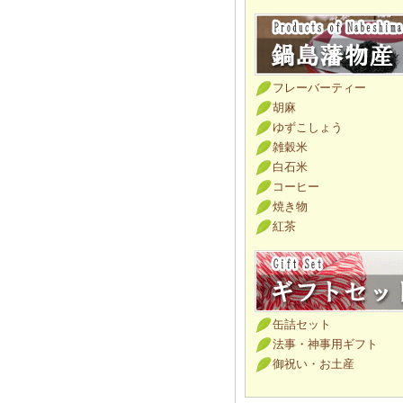
フレーバーティー
胡麻
ゆずこしょう
雑穀米
白石米
コーヒー
焼き物
紅茶
缶詰セット
法事・神事用ギフト
御祝い・お土産