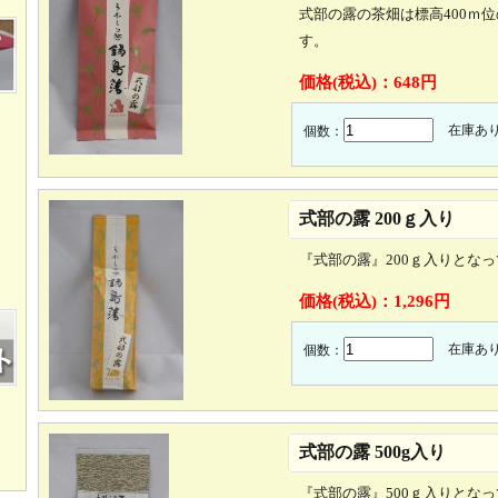
式部の露の茶畑は標高400ｍ
す。
価格(税込)：
648円
在庫あ
個数：
式部の露 200ｇ入り
『式部の露』200ｇ入りとな
価格(税込)：
1,296円
在庫あ
個数：
式部の露 500g入り
『式部の露』500ｇ入りとな