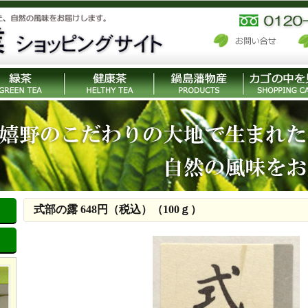
式部の露 648円（税込）（100ｇ）